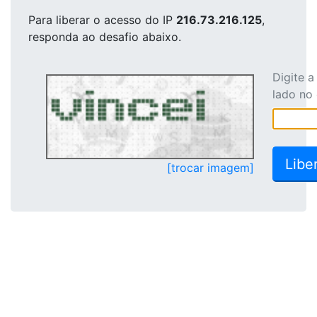
Para liberar o acesso
do IP
216.73.216.125
,
responda ao desafio abaixo.
Digite 
lado no
[trocar imagem]