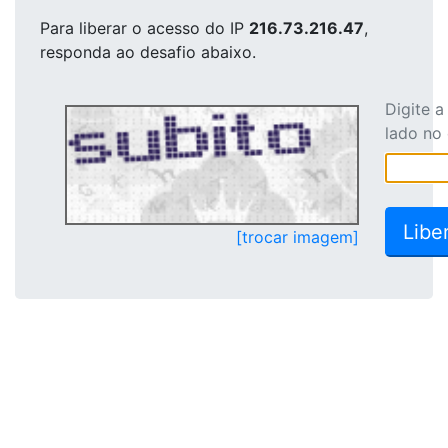
Para liberar o acesso
do IP
216.73.216.47
,
responda ao desafio abaixo.
Digite 
lado no
[trocar imagem]