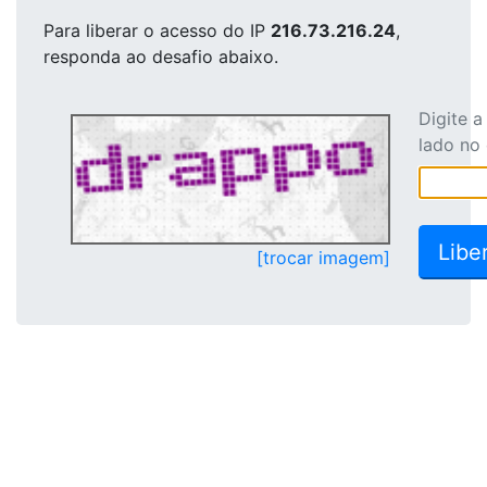
Para liberar o acesso
do IP
216.73.216.24
,
responda ao desafio abaixo.
Digite 
lado no
[trocar imagem]