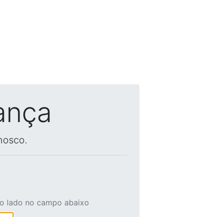
ança
nosco.
ao lado no campo abaixo