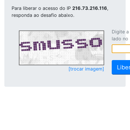
Para liberar o acesso
do IP
216.73.216.116
,
responda ao desafio abaixo.
Digite 
lado no
[trocar imagem]