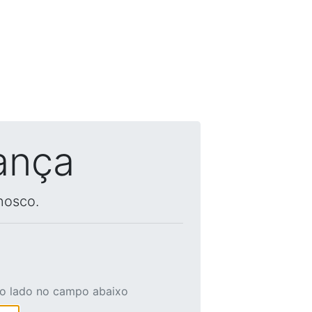
ança
nosco.
ao lado no campo abaixo