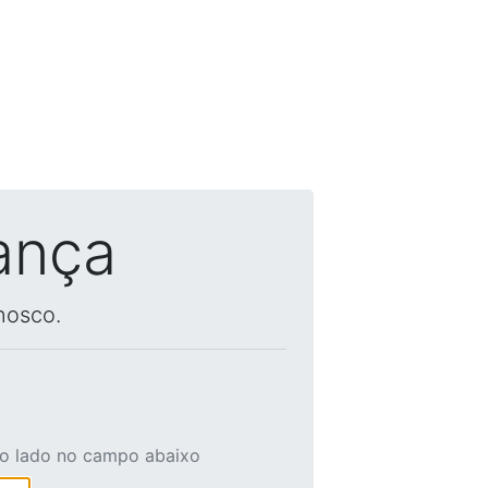
ança
nosco.
ao lado no campo abaixo