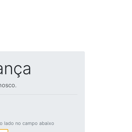
ança
nosco.
ao lado no campo abaixo