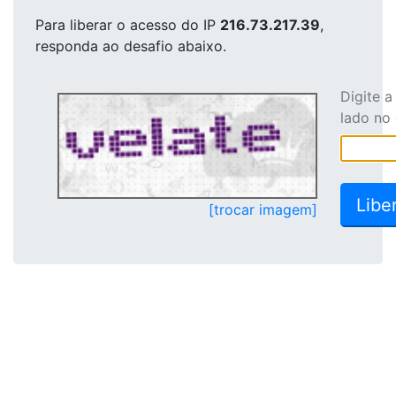
Para liberar o acesso
do IP
216.73.217.39
,
responda ao desafio abaixo.
Digite 
lado no
[trocar imagem]