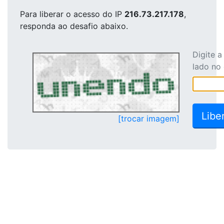
Para liberar o acesso
do IP
216.73.217.178
,
responda ao desafio abaixo.
Digite 
lado no
[trocar imagem]