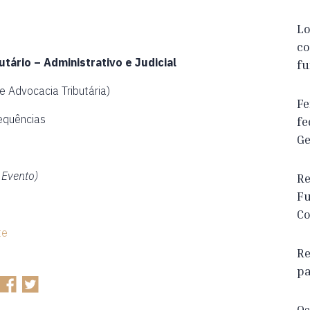
Lo
co
tário – Administrativo e Judicial
fu
e Advocacia Tributária)
Fe
sequências
fe
Ge
 Evento)
Re
Fu
Co
te
Re
pa
Os