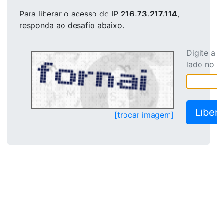
Para liberar o acesso
do IP
216.73.217.114
,
responda ao desafio abaixo.
Digite 
lado no
[trocar imagem]