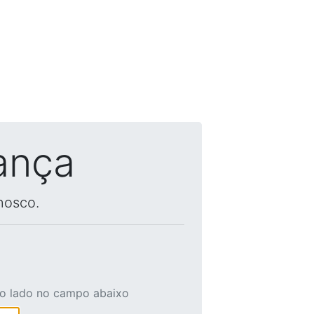
ança
nosco.
ao lado no campo abaixo