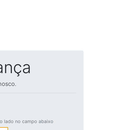
ança
nosco.
ao lado no campo abaixo