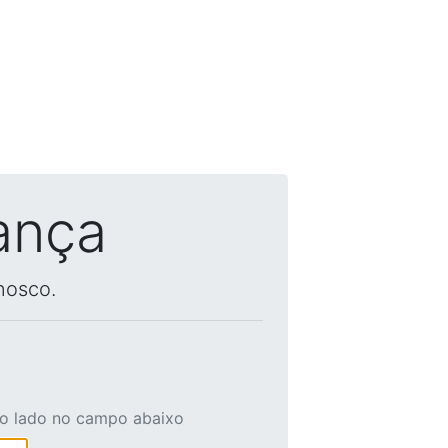
ança
nosco.
ao lado no campo abaixo