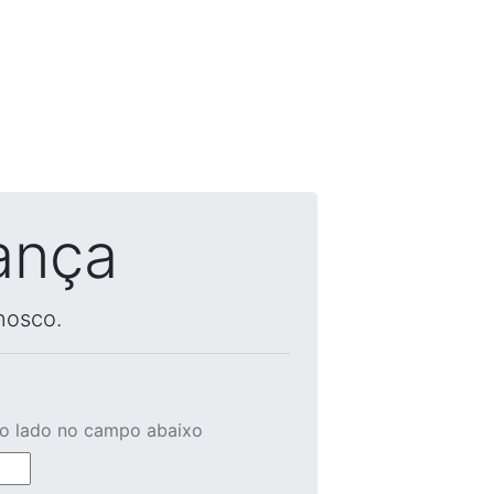
ança
nosco.
ao lado no campo abaixo