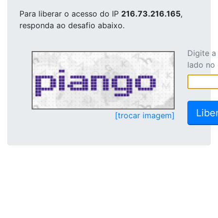
Para liberar o acesso
do IP
216.73.216.165
,
responda ao desafio abaixo.
Digite 
lado no
[trocar imagem]