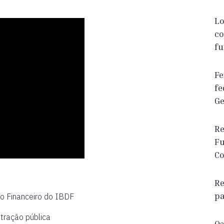
Lo
co
fu
Fe
fe
Ge
Re
Fu
Co
Re
pa
o Financeiro do IBDF
tração pública
Os