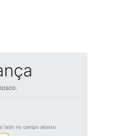
ança
nosco.
ao lado no campo abaixo