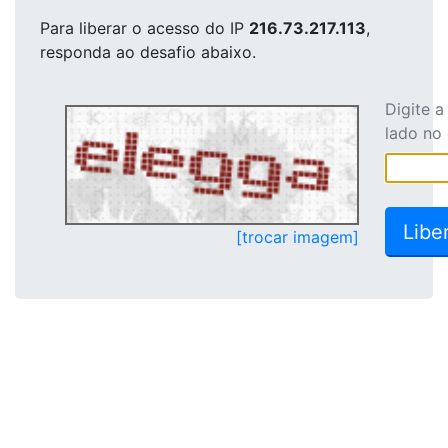
Para liberar o acesso
do IP
216.73.217.113
,
responda ao desafio abaixo.
Digite 
lado no
[trocar imagem]