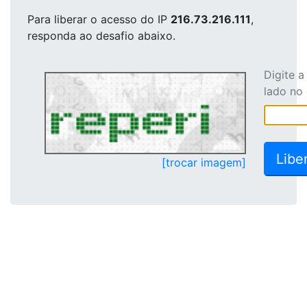
Para liberar o acesso
do IP
216.73.216.111
,
responda ao desafio abaixo.
Digite 
lado no
[trocar imagem]