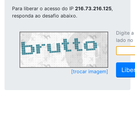
Para liberar o acesso
do IP
216.73.216.125
,
responda ao desafio abaixo.
Digite 
lado no
[trocar imagem]