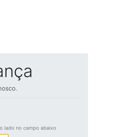
ança
nosco.
ao lado no campo abaixo