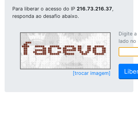
Para liberar o acesso
do IP
216.73.216.37
,
responda ao desafio abaixo.
Digite 
lado no
[trocar imagem]