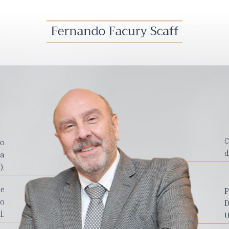
C
ro
d
da
).
de
P
mo
D
l.
U