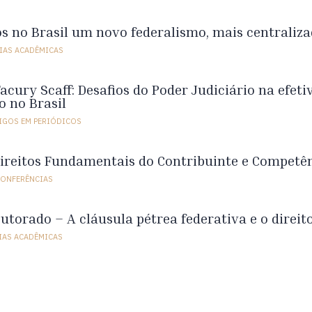
s no Brasil um novo federalismo, mais centraliz
IAS ACADÊMICAS
cury Scaff: Desafios do Poder Judiciário na efetiv
o no Brasil
IGOS EM PERIÓDICOS
ireitos Fundamentais do Contribuinte e Competên
CONFERÊNCIAS
utorado – A cláusula pétrea federativa e o direit
IAS ACADÊMICAS