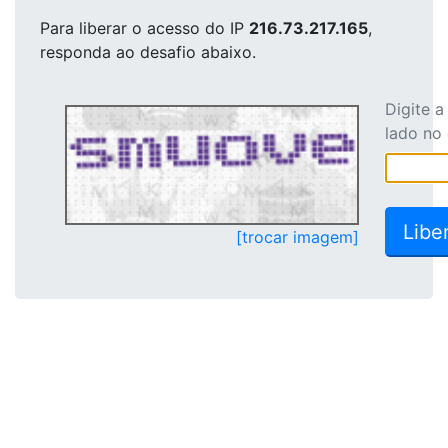
Para liberar o acesso
do IP
216.73.217.165
,
responda ao desafio abaixo.
Digite 
lado no
[trocar imagem]