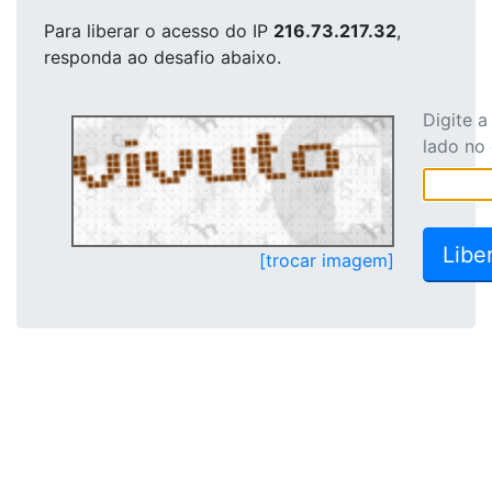
Para liberar o acesso
do IP
216.73.217.32
,
responda ao desafio abaixo.
Digite 
lado no
[trocar imagem]