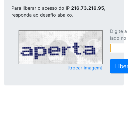
Para liberar o acesso
do IP
216.73.216.95
,
responda ao desafio abaixo.
Digite 
lado no
[trocar imagem]