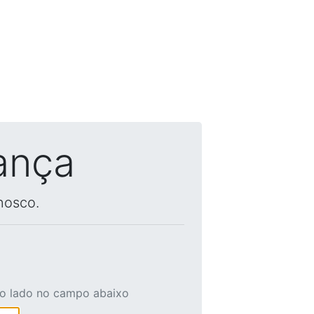
ança
nosco.
ao lado no campo abaixo