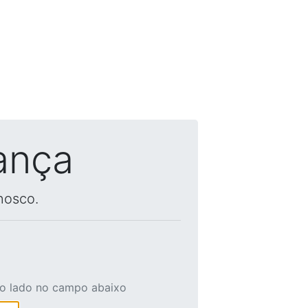
ança
nosco.
ao lado no campo abaixo