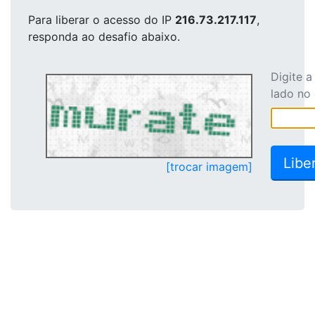
Para liberar o acesso
do IP
216.73.217.117
,
responda ao desafio abaixo.
Digite 
lado no
[trocar imagem]