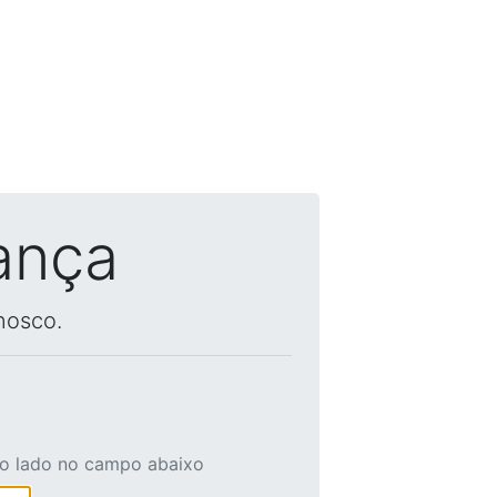
ança
nosco.
ao lado no campo abaixo