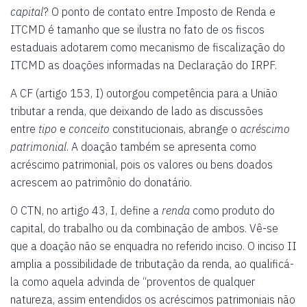
capital
? O ponto de contato entre Imposto de Renda e
ITCMD é tamanho que se ilustra no fato de os fiscos
estaduais adotarem como mecanismo de fiscalização do
ITCMD as doações informadas na Declaração do IRPF.
A CF (artigo 153, I) outorgou competência para a União
tributar a renda, que deixando de lado as discussões
entre
tipo
e
conceito
constitucionais, abrange o
acréscimo
patrimonial
. A doação também se apresenta como
acréscimo patrimonial, pois os valores ou bens doados
acrescem ao patrimônio do donatário.
O CTN, no artigo 43, I, define a
renda
como produto do
capital, do trabalho ou da combinação de ambos. Vê-se
que a doação não se enquadra no referido inciso. O inciso II
amplia a possibilidade de tributação da renda, ao qualificá-
la como aquela advinda de “proventos de qualquer
natureza, assim entendidos os acréscimos patrimoniais não