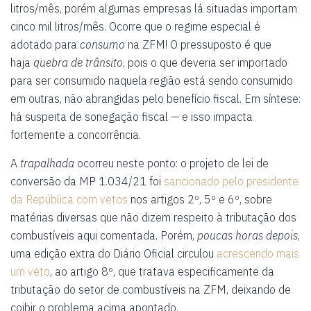
litros/mês, porém algumas empresas lá situadas importam
cinco mil litros/mês. Ocorre que o regime especial é
adotado para
consumo
na ZFM! O pressuposto é que
haja
quebra de trânsito
, pois o que deveria ser importado
para ser consumido naquela região está sendo consumido
em outras, não abrangidas pelo benefício fiscal. Em síntese:
há suspeita de sonegação fiscal — e isso impacta
fortemente a concorrência.
A
trapalhada
ocorreu neste ponto: o projeto de lei de
conversão da MP 1.034/21 foi
sancionado pelo presidente
da República com vetos
nos artigos 2º, 5º e 6º, sobre
matérias diversas que não dizem respeito à tributação dos
combustíveis aqui comentada. Porém,
poucas horas depois
,
uma edição extra do Diário Oficial circulou
acrescendo mais
um veto
, ao artigo 8º, que tratava especificamente da
tributação do setor de combustíveis na ZFM, deixando de
coibir o problema acima apontado.