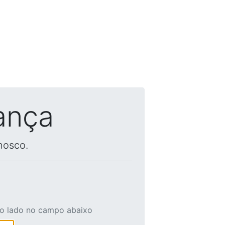
ança
nosco.
ao lado no campo abaixo