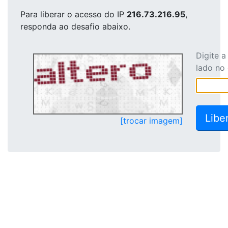
Para liberar o acesso
do IP
216.73.216.95
,
responda ao desafio abaixo.
Digite 
lado no
[trocar imagem]