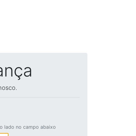
ança
nosco.
ao lado no campo abaixo