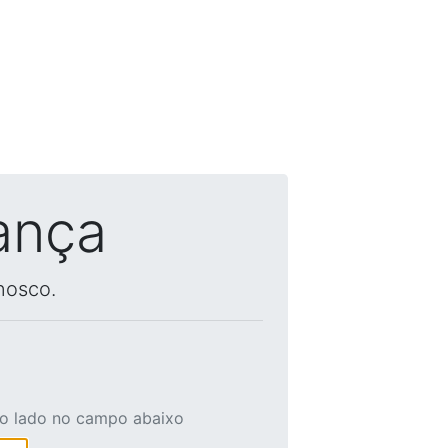
ança
nosco.
ao lado no campo abaixo