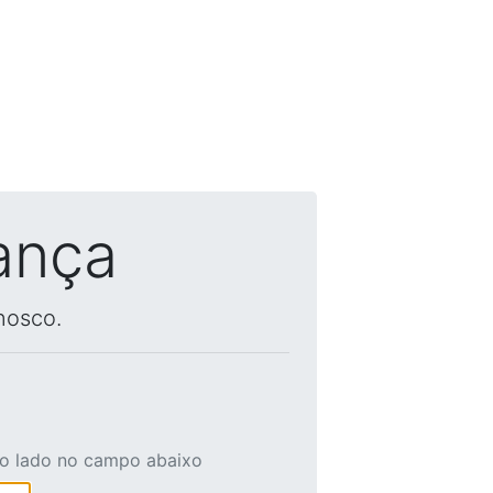
ança
nosco.
ao lado no campo abaixo