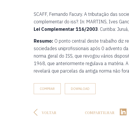
SCAFF, Fernando Facury. A tributação das soci
complementar do iss?. In: MARTINS, Ives Gand
Lei Complementar 116/2003
. Curitiba: Juru
Resumo:
O ponto central deste trabalho diz re
sociedades uniprofissionais após 0 advento d
norma geral do ISS, que revogou vários dispos
1968, que anteriormente regulava a matéria. A 
revelará que parcelas da antiga norma não fo
COMPRAR
DOWNLOAD
VOLTAR
COMPARTILHAR