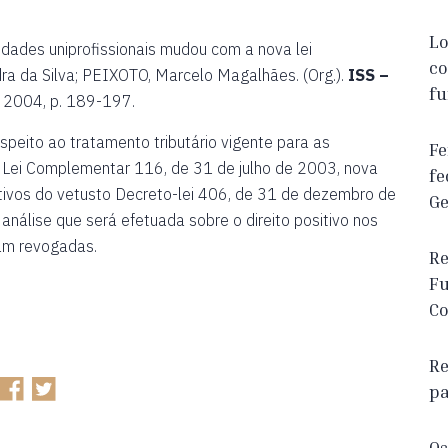
Lo
edades uniprofissionais mudou com a nova lei
co
ra da Silva; PEIXOTO, Marcelo Magalhães. (Org.).
ISS –
fu
á, 2004, p. 189-197.
speito ao tratamento tributário vigente para as
Fe
a Lei Complementar 116, de 31 de julho de 2003, nova
fe
itivos do vetusto Decreto-lei 406, de 31 de dezembro de
Ge
análise que será efetuada sobre o direito positivo nos
ram revogadas.
Re
Fu
Co
Re
pa
Os