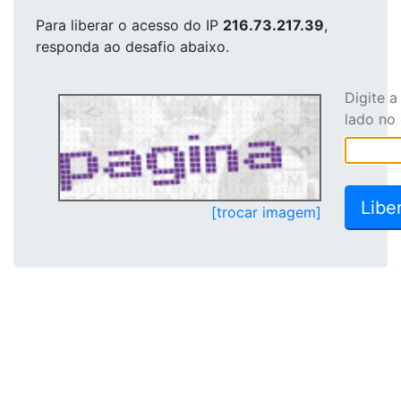
Para liberar o acesso
do IP
216.73.217.39
,
responda ao desafio abaixo.
Digite 
lado no
[trocar imagem]