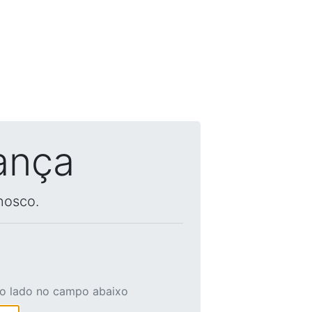
ança
nosco.
ao lado no campo abaixo