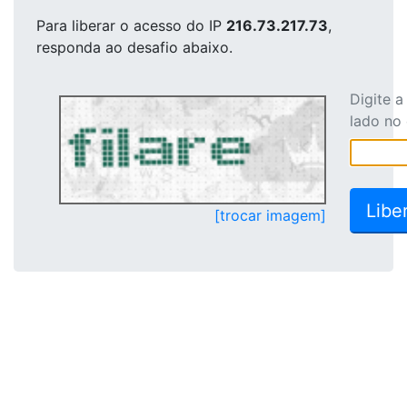
Para liberar o acesso
do IP
216.73.217.73
,
responda ao desafio abaixo.
Digite 
lado no
[trocar imagem]