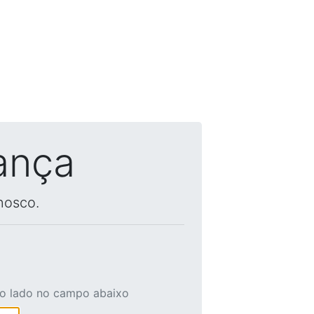
ança
nosco.
ao lado no campo abaixo