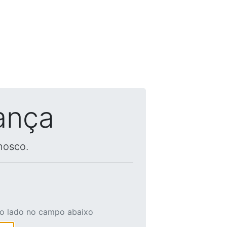
ança
nosco.
ao lado no campo abaixo