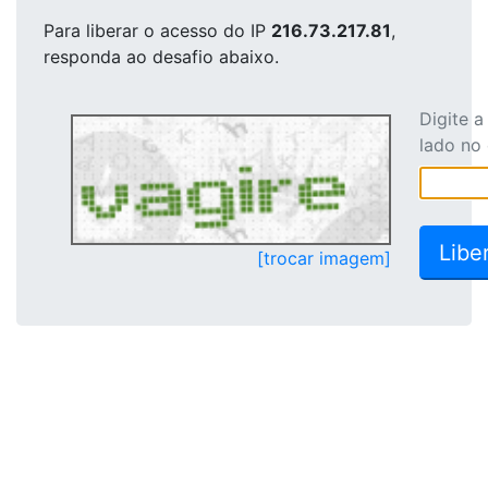
Para liberar o acesso
do IP
216.73.217.81
,
responda ao desafio abaixo.
Digite 
lado no
[trocar imagem]