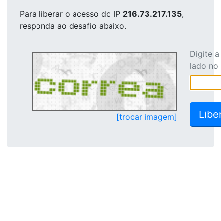
Para liberar o acesso
do IP
216.73.217.135
,
responda ao desafio abaixo.
Digite 
lado no
[trocar imagem]