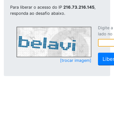
Para liberar o acesso
do IP
216.73.216.145
,
responda ao desafio abaixo.
Digite 
lado no
[trocar imagem]