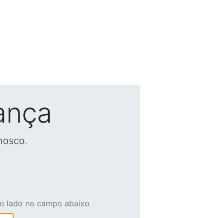
ança
nosco.
ao lado no campo abaixo