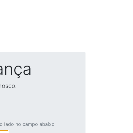
ança
nosco.
ao lado no campo abaixo